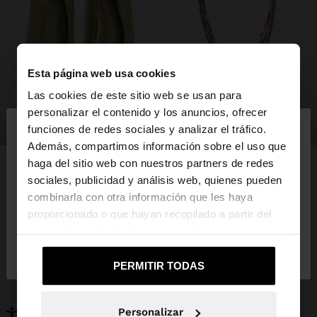
Esta página web usa cookies
Las cookies de este sitio web se usan para
×
personalizar el contenido y los anuncios, ofrecer
hola
zapatos
bisutería
funciones de redes sociales y analizar el tráfico.
Además, compartimos información sobre el uso que
haga del sitio web con nuestros partners de redes
Estás accediendo a la web de España. ¿Quieres ir a
sociales, publicidad y análisis web, quienes pueden
la web de United States?
combinarla con otra información que les haya
PUEDE INTERESARTE
proporcionado o que hayan recopilado a partir del
Novedades
Bolsos
uso que haya hecho de sus servicios.
No, continuar en la web
Sí, llévame a
Ropa
Bisutería
de España
United States
Zapatos
Carteras
PERMITIR TODAS
Relojes
Personalizables
Accesorios
Personalizar