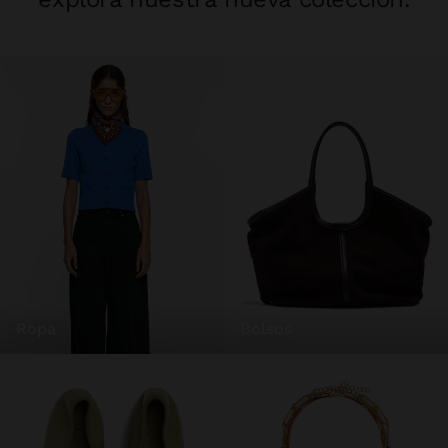
ropa
bolsos