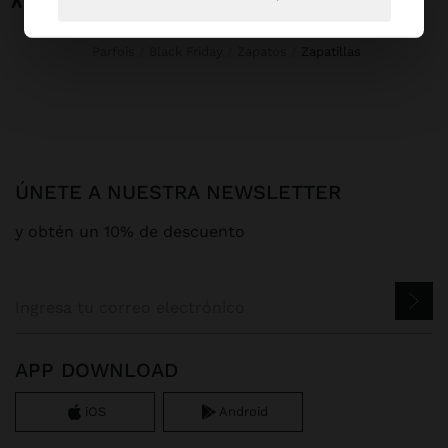
Parfois
Black Friday
Zapatos
zapatillas
ÚNETE A NUESTRA NEWSLETTER
y obtén un 10% de descuento
APP DOWNLOAD
iOS
Android