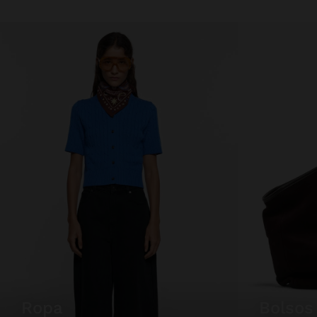
ropa
bolsos