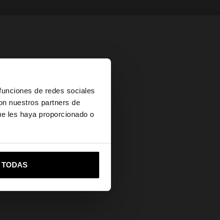
×
 funciones de redes sociales
con nuestros partners de
ue les haya proporcionado o
vame a United States
R TODAS