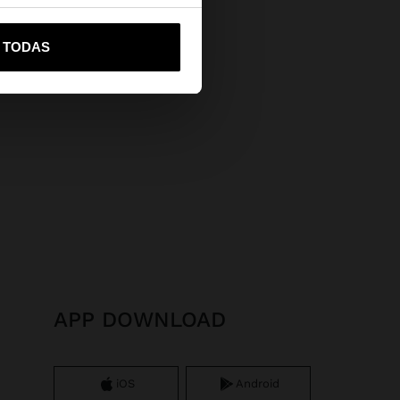
vame a United States
R TODAS
APP DOWNLOAD
iOS
Android