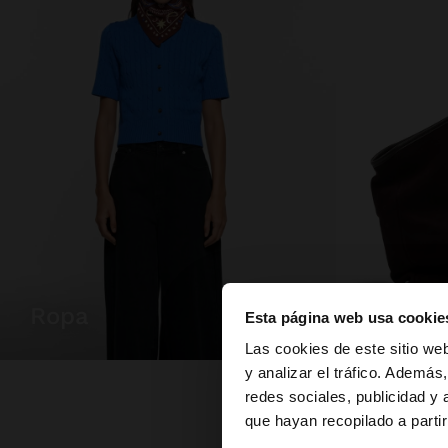
ropa
bolsos
Esta página web usa cookie
hola
Las cookies de este sitio we
y analizar el tráfico. Ademá
redes sociales, publicidad y
Estás accediendo a 
que hayan recopilado a parti