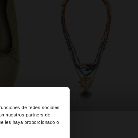
bisutería
×
 funciones de redes sociales
con nuestros partners de
ue les haya proporcionado o