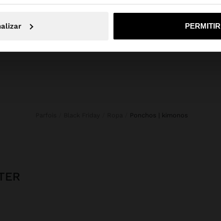
No, continuar en la web de España
Sí, llé
Novedades
Bolsos
Ropa
alizar
PERMITI
Bisutería
Zapatos
Carteras
Relojes
Personalizables
Accesorios
Parfois
Black Friday
Ropa
ponchos | kimonos
TER