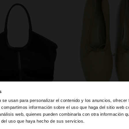
zapatos
s
b se usan para personalizar el contenido y los anuncios, ofrecer
s, compartimos información sobre el uso que haga del sitio web 
 análisis web, quienes pueden combinarla con otra información q
la web de España. ¿Quieres ir a la web de United States?
r del uso que haya hecho de sus servicios.
PUEDE INTERESARTE