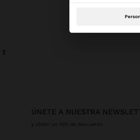
Person
ÚNETE A NUESTRA NEWSLET
y obtén un 10% de descuento