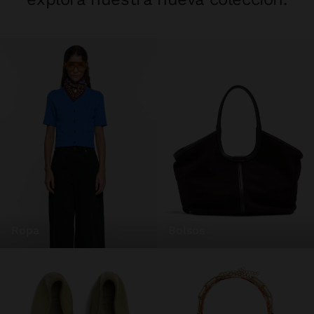
ropa
bolsos