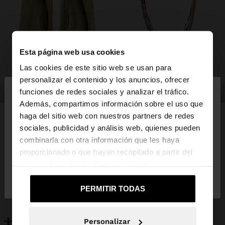
Esta página web usa cookies
Las cookies de este sitio web se usan para
×
personalizar el contenido y los anuncios, ofrecer
hola
zapatos
bisutería
funciones de redes sociales y analizar el tráfico.
Además, compartimos información sobre el uso que
haga del sitio web con nuestros partners de redes
Estás accediendo a la web de España. ¿Quieres ir a
sociales, publicidad y análisis web, quienes pueden
la web de United States?
combinarla con otra información que les haya
PUEDE INTERESARTE
proporcionado o que hayan recopilado a partir del
Novedades
Bolsos
uso que haya hecho de sus servicios.
No, continuar en la web
Sí, llévame a
Ropa
Bisutería
de España
United States
Zapatos
Carteras
PERMITIR TODAS
Relojes
Personalizables
Accesorios
Personalizar