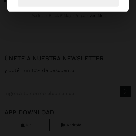
Parfois
Black Friday
Ropa
vestidos
ÚNETE A NUESTRA NEWSLETTER
y obtén un 10% de descuento
APP DOWNLOAD
iOS
Android