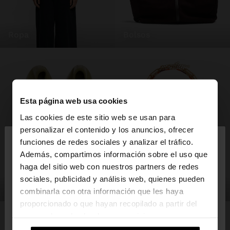
ropa
bolsos
Esta página web usa cookies
Las cookies de este sitio web se usan para
×
personalizar el contenido y los anuncios, ofrecer
hola
funciones de redes sociales y analizar el tráfico.
Además, compartimos información sobre el uso que
haga del sitio web con nuestros partners de redes
Estás accediendo a la web de España. ¿Quieres ir a
sociales, publicidad y análisis web, quienes pueden
la web de United States?
zapatos
bisutería
combinarla con otra información que les haya
proporcionado o que hayan recopilado a partir del
uso que haya hecho de sus servicios.
No, continuar en la web
Sí, llévame a