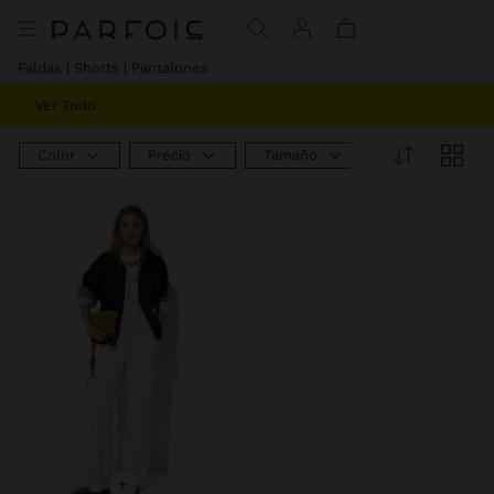
Precio rebajado de
A
Faldas | Shorts | Pantalones
Ver Todo
Color
Precio
Tamaño
+