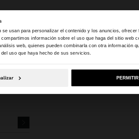
s
b se usan para personalizar el contenido y los anuncios, ofrecer
s, compartimos información sobre el uso que haga del sitio web 
 análisis web, quienes pueden combinarla con otra información q
la web de España. ¿Quieres ir a la web de United States?
arfois
Bisutería
Pendientes
pendientes aros entrelazados con conc
r del uso que haya hecho de sus servicios.
No, continuar en la web de España
Sí, llé
alizar
PERMITI
TTER