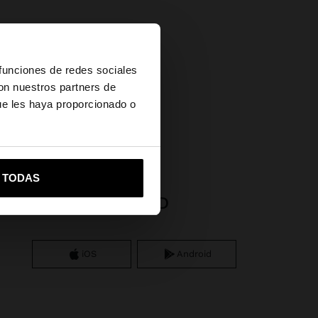
×
 funciones de redes sociales
con nuestros partners de
ue les haya proporcionado o
has
vame a United States
R TODAS
APP DOWNLOAD
iOS
Android