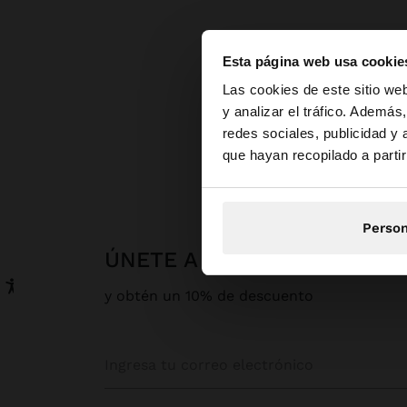
Esta página web usa cookie
hola
Las cookies de este sitio we
y analizar el tráfico. Ademá
redes sociales, publicidad y
Estás accediendo a 
P
que hayan recopilado a parti
Person
ÚNETE A NUESTRA NEWSLE
y obtén un 10% de descuento