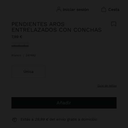
iniciar sesión
cesta
PENDIENTES AROS
ENTRELAZADOS CON CONCHAS
7,99 €
Seleccionado
Blanco
|
247462
Única
guía de tallas
Añadir
Estás a
29,99 €
del envío gratis a domicilio