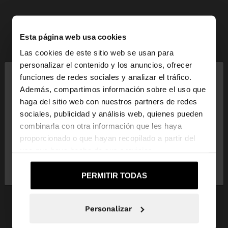
Esta página web usa cookies
Las cookies de este sitio web se usan para
×
personalizar el contenido y los anuncios, ofrecer
hola
funciones de redes sociales y analizar el tráfico.
Además, compartimos información sobre el uso que
haga del sitio web con nuestros partners de redes
Estás accediendo a la web de España. ¿Quieres ir a
sociales, publicidad y análisis web, quienes pueden
la web de United States?
combinarla con otra información que les haya
proporcionado o que hayan recopilado a partir del
uso que haya hecho de sus servicios.
No, continuar en la web
Sí, llévame a
de España
United States
PERMITIR TODAS
Personalizar