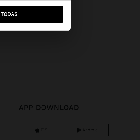
vame a United States
R TODAS
APP DOWNLOAD
iOS
Android