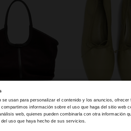
zapatos
s
b se usan para personalizar el contenido y los anuncios, ofrecer
s, compartimos información sobre el uso que haga del sitio web 
 análisis web, quienes pueden combinarla con otra información q
la web de España. ¿Quieres ir a la web de United States?
r del uso que haya hecho de sus servicios.
PUEDE INTERESARTE