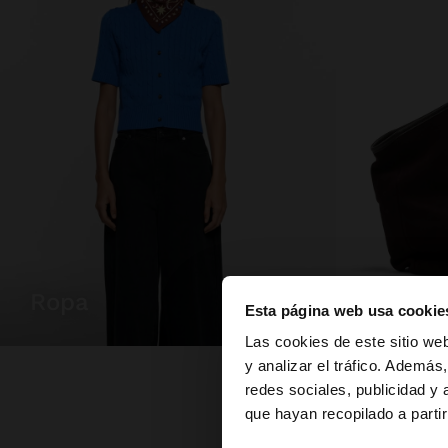
ropa
bolsos
Esta página web usa cookie
hola
Las cookies de este sitio we
y analizar el tráfico. Ademá
redes sociales, publicidad y
Estás accediendo a 
que hayan recopilado a parti