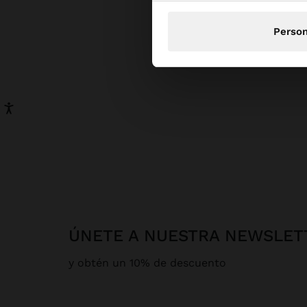
Person
ÚNETE A NUESTRA NEWSLET
y obtén un 10% de descuento