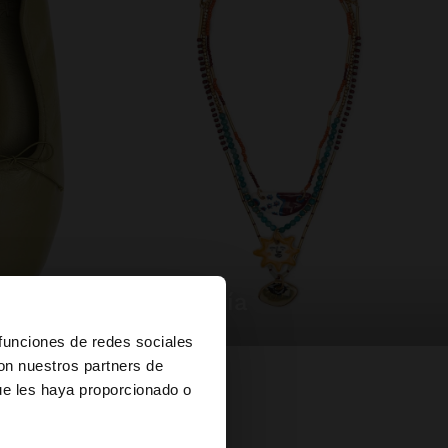
bisutería
×
 funciones de redes sociales
con nuestros partners de
ue les haya proporcionado o