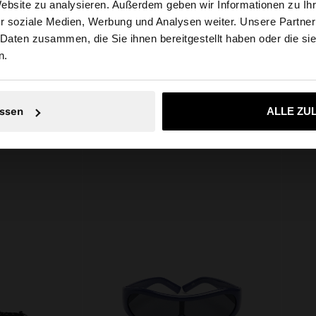
Website zu analysieren. Außerdem geben wir Informationen zu I
en, das es
Futter: 100% Polyester
r soziale Medien, Werbung und Analysen weiter. Unsere Partner
ellos. A-Linien-
tschland auf die Website zu. Möchten Sie unsere United S
Empfehlung: 57% Baumwolle, 43%
 Daten zusammen, die Sie ihnen bereitgestellt haben oder die s
Polyester
n.
Nein, bleiben Sie bei Deutschland
Ja, bringen Sie m
ssen
ALLE ZU