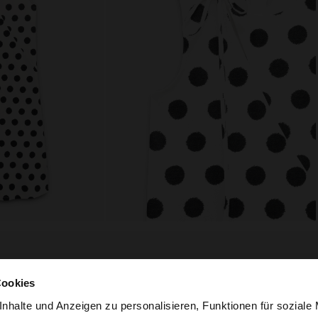
Cookies
zusammensetzung, pflege &
herkunft
nhalte und Anzeigen zu personalisieren, Funktionen für soziale
mwolle.