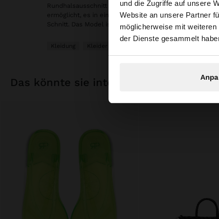
und die Zugriffe auf unsere 
Rundhalsausschnitt mit seitlichem Banddetail zum Bind
Website an unsere Partner fü
ermöglicht, es in einen V-Ausschnitt zu verwandeln. Ärm
Sie greifen von Deu
Schnitt. Das Model ist 1,76 m groß und trägt Größe XS-S.
möglicherweise mit weiteren
durchsuchen?
der Dienste gesammelt habe
Kleidung
Kleider
Anpa
das könnte sie interessieren