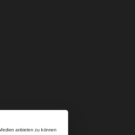
Sichere Zahlung
×
 Medien anbieten zu können
Hilfe