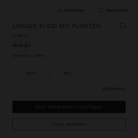
anmelden
warenkorb
LANGES KLEID MIT PUNKTEN
32,99 €
ausgewählt
Mehrfarbig
|
246894
XS/S
M/L
größenangaben
Zum Warenkorb hinzufügen
Look ansehen