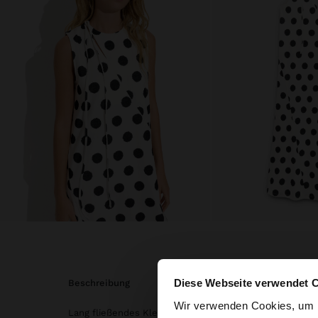
Diese Webseite verwendet 
beschreibung
hallo
Wir verwenden Cookies, um I
Lang fließendes Kleid mit bedruckten Punkten aus Bau