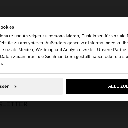
.
Cookies
nhalte und Anzeigen zu personalisieren, Funktionen für soziale
Website zu analysieren. Außerdem geben wir Informationen zu I
r soziale Medien, Werbung und Analysen weiter. Unsere Partner
tschland auf die Website zu. Möchten Sie unsere United S
 Daten zusammen, die Sie ihnen bereitgestellt haben oder die s
n.
s
Feinschmuck
Edelstahl
Armbänder
doppelarmband mit stab - ed
Nein, bleiben Sie bei Deutschland
Ja, bringen Sie m
ssen
ALLE ZU
SLETTER