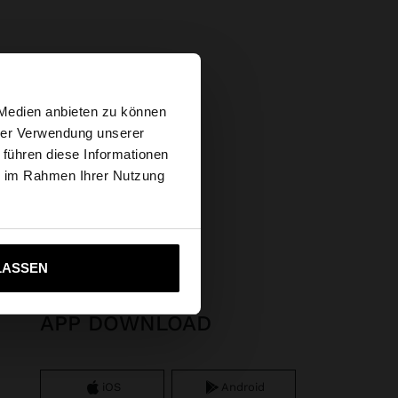
×
 Medien anbieten zu können
hrer Verwendung unserer
 führen diese Informationen
tates Website
ie im Rahmen Ihrer Nutzung
elstahl
ich zu United States
LASSEN
APP DOWNLOAD
iOS
Android