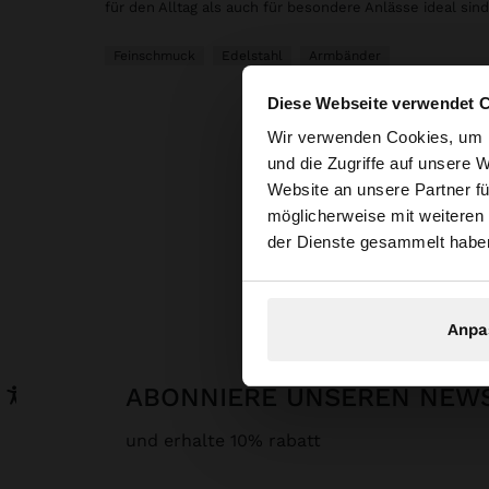
für den Alltag als auch für besondere Anlässe ideal sind
Feinschmuck
Edelstahl
Armbänder
Diese Webseite verwendet 
hallo
Wir verwenden Cookies, um I
und die Zugriffe auf unsere 
Website an unsere Partner fü
Sie greifen von Deu
möglicherweise mit weiteren
durchsuchen?
der Dienste gesammelt habe
Parfoi
Anpa
ABONNIERE UNSEREN NEW
und erhalte 10% rabatt