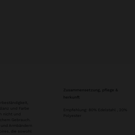
zusammensetzung, pflege &
herkunft
rbeständigkeit,
 Glanz und Farbe
Empfehlung: 80% Edelstahl , 20%
h nicht und
Polyester
glichem Gebrauch.
en und Armbändern
oires, die sowohl