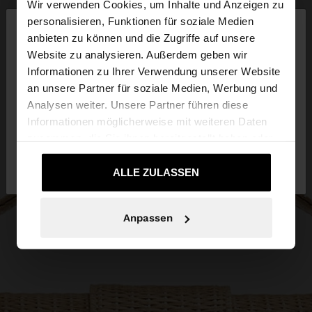
Wir verwenden Cookies, um Inhalte und Anzeigen zu
×
personalisieren, Funktionen für soziale Medien
hallo
anbieten zu können und die Zugriffe auf unsere
Website zu analysieren. Außerdem geben wir
Sie greifen von Schweiz auf die Website zu.
Informationen zu Ihrer Verwendung unserer Website
Möchten Sie unsere United States Website
an unsere Partner für soziale Medien, Werbung und
durchsuchen?
Analysen weiter. Unsere Partner führen diese
Informationen möglicherweise mit weiteren Daten
zusammen, die Sie ihnen bereitgestellt haben oder
Nein, bleiben Sie
Ja, bringen Sie mich zu
die sie im Rahmen Ihrer Nutzung der Dienste
bei Schweiz
United States
gesammelt haben.
ALLE ZULASSEN
Anpassen