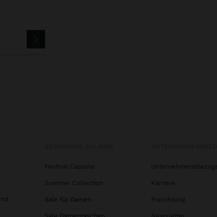
BESONDERE ANLÄSSE
UNTERNEHMENSBEZ
Festival Capsule
Unternehmensbezog
Summer Collection
Karriere
und
Sale für Damen
Franchising
Sale Damentaschen
Newsletter