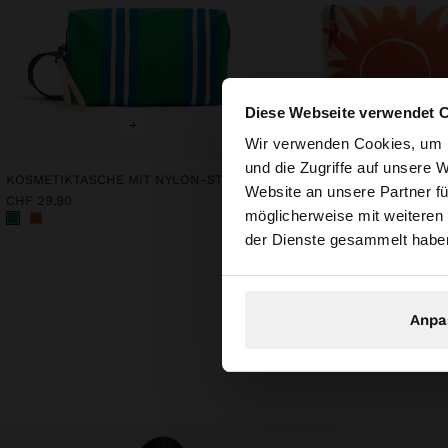
Diese Webseite verwendet 
+
+
hallo
Wir verwenden Cookies, um I
und die Zugriffe auf unsere 
KOSMETIKTASCHE MIT NYLON-STREIFEN
Website an unsere Partner fü
Sie greifen von Sch
CHF 29,90
CHF 39,90
möglicherweise mit weiteren
durchsuchen?
der Dienste gesammelt habe
Anpa
Entdecke n