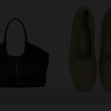
en
schuhe