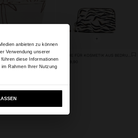
×
+
+
 Medien anbieten zu können
hrer Verwendung unserer
KOSMETIKTASCHE AUS BEDRUCKTEM NYLON
TASCHE FÜR KOSMETIK AUS BEDRUCKTEM NYLON MIT ANIMALPRINT
 führen diese Informationen
s Website
CHF 29,90
ie im Rahmen Ihrer Nutzung
ich zu United States
LASSEN
unsere neue