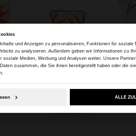
Cookies
+
nhalte und Anzeigen zu personalisieren, Funktionen für soziale
Website zu analysieren. Außerdem geben wir Informationen zu I
TASCHE FÜR KOSMETIK AUS BEDRUCKTEM NYLON MIT ANIMALPRINT
KOSMETIKTASCHE AUS BEDRUCKTEM NYLON
r soziale Medien, Werbung und Analysen weiter. Unsere Partner
weiz auf die Website zu. Möchten Sie unsere United State
CHF 25,90
CHF 29,90
 Daten zusammen, die Sie ihnen bereitgestellt haben oder die s
n.
LASS DICH INSPIRIEREN
Nein, bleiben Sie bei Schweiz
Ja, bringen Sie m
ssen
ALLE ZU
eue Styling-Ideen und entdecke 
Kollektion.