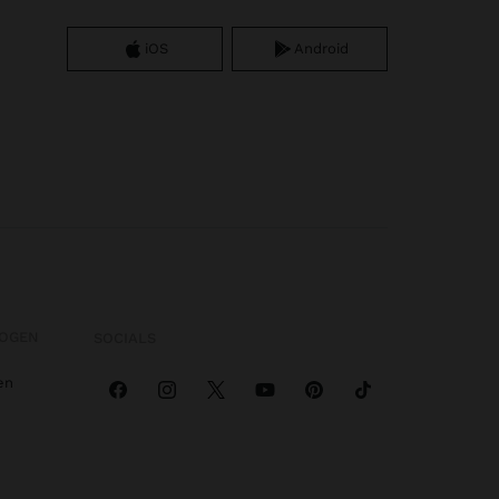
iOS
Android
OGEN
SOCIALS
en