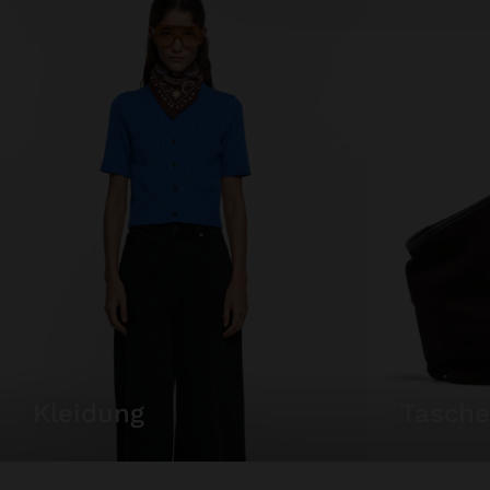
kleidung
tasch