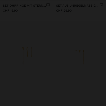
SET OHRRINGE MIT STERNMOTIVEN, 18K VERGOLDET
SET AUS UNREGELMÄSSIGEN RINGEN MIT 18K VERGOLDETEM ZIRKONIA
CHF 19,90
CHF 29,90