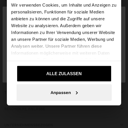
Wir verwenden Cookies, um Inhalte und Anzeigen zu
×
personalisieren, Funktionen für soziale Medien
hallo
anbieten zu können und die Zugriffe auf unsere
Website zu analysieren. Außerdem geben wir
Sie greifen von Schweiz auf die Website zu.
Informationen zu Ihrer Verwendung unserer Website
Möchten Sie unsere United States Website
APP DOWNLOAD
an unsere Partner für soziale Medien, Werbung und
durchsuchen?
Analysen weiter. Unsere Partner führen diese
iOS
Android
Informationen möglicherweise mit weiteren Daten
zusammen, die Sie ihnen bereitgestellt haben oder
Nein, bleiben Sie
Ja, bringen Sie mich zu
die sie im Rahmen Ihrer Nutzung der Dienste
bei Schweiz
United States
gesammelt haben.
ALLE ZULASSEN
HILFE ERHALTEN
Anpassen
TRENDS
BESONDERE ANLÄSSE
UNTERNEHMENSBEZOGEN