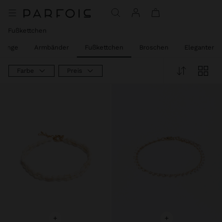
Preis reduziert ab
bis
Fußkettchen
Ringe
Armbänder
Fußkettchen
Broschen
Eleganter 
Farbe
Preis
+
+