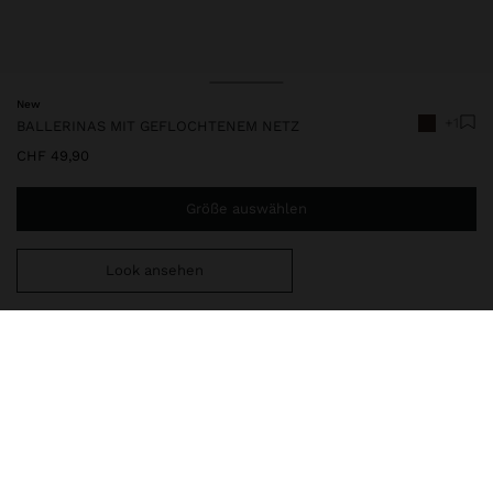
New
+1
BALLERINAS MIT GEFLOCHTENEM NETZ
CHF 49,90
Größe auswählen
Look ansehen
Sie benötigen noch
CHF 59,99
für eine kostenlose Lieferung
nach Hause
248342
|
braun
Ballerinas mit geflochtenem Netz und verstellbarem Riemen am