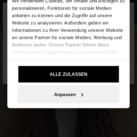
Wir verwenden Cookies, um Inhalte und Anzeigen zu
×
personalisieren, Funktionen für soziale Medien
hallo
anbieten zu können und die Zugriffe auf unsere
Website zu analysieren. Außerdem geben wir
Sie greifen von Schweiz auf die Website zu.
Informationen zu Ihrer Verwendung unserer Website
Möchten Sie unsere United States Website
an unsere Partner für soziale Medien, Werbung und
durchsuchen?
Analysen weiter. Unsere Partner führen diese
Informationen möglicherweise mit weiteren Daten
zusammen, die Sie ihnen bereitgestellt haben oder
Nein, bleiben Sie
Ja, bringen Sie mich zu
die sie im Rahmen Ihrer Nutzung der Dienste
bei Schweiz
United States
gesammelt haben.
ALLE ZULASSEN
Anpassen