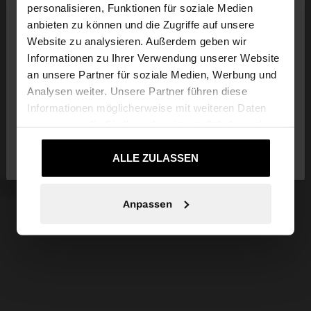
×
personalisieren, Funktionen für soziale Medien
hallo
anbieten zu können und die Zugriffe auf unsere
Website zu analysieren. Außerdem geben wir
Sie greifen von Schweiz auf die Website zu.
Informationen zu Ihrer Verwendung unserer Website
Möchten Sie unsere United States Website
an unsere Partner für soziale Medien, Werbung und
durchsuchen?
Analysen weiter. Unsere Partner führen diese
Informationen möglicherweise mit weiteren Daten
zusammen, die Sie ihnen bereitgestellt haben oder
Nein, bleiben Sie
Ja, bringen Sie mich zu
die sie im Rahmen Ihrer Nutzung der Dienste
bei Schweiz
United States
gesammelt haben.
ALLE ZULASSEN
Anpassen