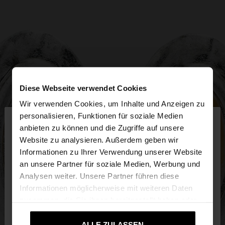
Diese Webseite verwendet Cookies
Wir verwenden Cookies, um Inhalte und Anzeigen zu
×
personalisieren, Funktionen für soziale Medien
hallo
anbieten zu können und die Zugriffe auf unsere
Website zu analysieren. Außerdem geben wir
Sie greifen von Schweiz auf die Website zu.
Informationen zu Ihrer Verwendung unserer Website
Möchten Sie unsere United States Website
an unsere Partner für soziale Medien, Werbung und
durchsuchen?
Analysen weiter. Unsere Partner führen diese
Informationen möglicherweise mit weiteren Daten
zusammen, die Sie ihnen bereitgestellt haben oder
Nein, bleiben Sie
Ja, bringen Sie mich zu
die sie im Rahmen Ihrer Nutzung der Dienste
bei Schweiz
United States
gesammelt haben.
ALLE ZULASSEN