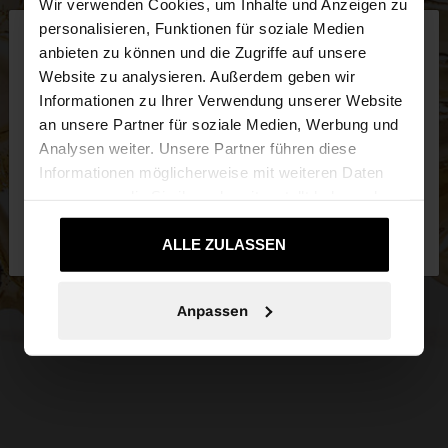
Wir verwenden Cookies, um Inhalte und Anzeigen zu
×
personalisieren, Funktionen für soziale Medien
hallo
anbieten zu können und die Zugriffe auf unsere
Website zu analysieren. Außerdem geben wir
Sie greifen von Schweiz auf die Website zu.
Informationen zu Ihrer Verwendung unserer Website
Möchten Sie unsere United States Website
an unsere Partner für soziale Medien, Werbung und
durchsuchen?
Analysen weiter. Unsere Partner führen diese
Informationen möglicherweise mit weiteren Daten
zusammen, die Sie ihnen bereitgestellt haben oder
Nein, bleiben Sie
Ja, bringen Sie mich zu
die sie im Rahmen Ihrer Nutzung der Dienste
bei Schweiz
United States
gesammelt haben.
ALLE ZULASSEN
Anpassen