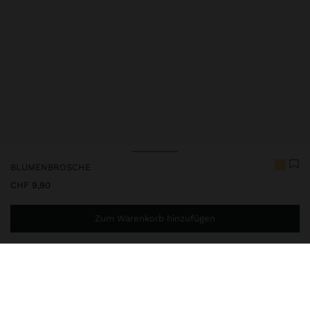
BLUMENBROSCHE
CHF 9,90
Zum Warenkorb hinzufügen
Sie benötigen noch
CHF 59,99
für eine kostenlose Lieferung
nach Hause