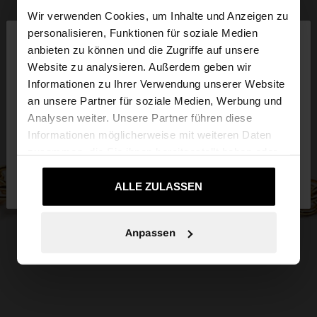
Wir verwenden Cookies, um Inhalte und Anzeigen zu
×
personalisieren, Funktionen für soziale Medien
hallo
anbieten zu können und die Zugriffe auf unsere
Website zu analysieren. Außerdem geben wir
Sie greifen von Schweiz auf die Website zu.
Informationen zu Ihrer Verwendung unserer Website
Möchten Sie unsere United States Website
an unsere Partner für soziale Medien, Werbung und
durchsuchen?
Analysen weiter. Unsere Partner führen diese
Informationen möglicherweise mit weiteren Daten
zusammen, die Sie ihnen bereitgestellt haben oder
Nein, bleiben Sie
Ja, bringen Sie mich zu
die sie im Rahmen Ihrer Nutzung der Dienste
bei Schweiz
United States
gesammelt haben.
ALLE ZULASSEN
Anpassen