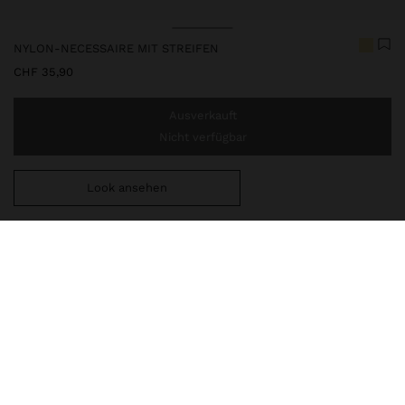
NYLON-NECESSAIRE MIT STREIFEN
CHF 35,90
Ausverkauft
Nicht verfügbar
Look ansehen
Sie benötigen noch
CHF 59,99
für eine kostenlose Lieferung
nach Hause
248498
|
mehrfarbig
Necessaire aus Nylon mit Streifen in kontrastierenden Farben.
Mittlere Größe. Futter und Innentasche. Reißverschluss. Taschen
außen.