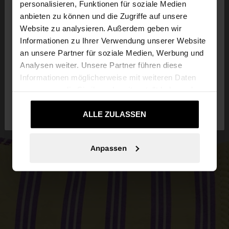
×
personalisieren, Funktionen für soziale Medien
hallo
anbieten zu können und die Zugriffe auf unsere
Website zu analysieren. Außerdem geben wir
Sie greifen von Schweiz auf die Website zu.
Informationen zu Ihrer Verwendung unserer Website
Möchten Sie unsere United States Website
an unsere Partner für soziale Medien, Werbung und
durchsuchen?
Analysen weiter. Unsere Partner führen diese
Informationen möglicherweise mit weiteren Daten
zusammen, die Sie ihnen bereitgestellt haben oder
Nein, bleiben Sie
Ja, bringen Sie mich zu
die sie im Rahmen Ihrer Nutzung der Dienste
bei Schweiz
United States
gesammelt haben.
ALLE ZULASSEN
Anpassen