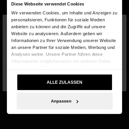
Diese Webseite verwendet Cookies
Wir verwenden Cookies, um Inhalte und Anzeigen zu
×
personalisieren, Funktionen für soziale Medien
hallo
anbieten zu können und die Zugriffe auf unsere
Website zu analysieren. Außerdem geben wir
Sie greifen von Schweiz auf die Website zu.
Informationen zu Ihrer Verwendung unserer Website
Möchten Sie unsere United States Website
an unsere Partner für soziale Medien, Werbung und
durchsuchen?
Analysen weiter. Unsere Partner führen diese
Informationen möglicherweise mit weiteren Daten
zusammen, die Sie ihnen bereitgestellt haben oder
Nein, bleiben Sie
Ja, bringen Sie mich zu
die sie im Rahmen Ihrer Nutzung der Dienste
bei Schweiz
United States
gesammelt haben.
ALLE ZULASSEN
Anpassen