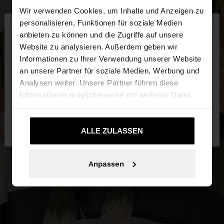
Wir verwenden Cookies, um Inhalte und Anzeigen zu
×
personalisieren, Funktionen für soziale Medien
hallo
anbieten zu können und die Zugriffe auf unsere
Website zu analysieren. Außerdem geben wir
Sie greifen von Schweiz auf die Website zu.
Informationen zu Ihrer Verwendung unserer Website
Möchten Sie unsere United States Website
an unsere Partner für soziale Medien, Werbung und
durchsuchen?
Analysen weiter. Unsere Partner führen diese
Informationen möglicherweise mit weiteren Daten
zusammen, die Sie ihnen bereitgestellt haben oder
Nein, bleiben Sie
Ja, bringen Sie mich zu
die sie im Rahmen Ihrer Nutzung der Dienste
bei Schweiz
United States
gesammelt haben.
ALLE ZULASSEN
Anpassen