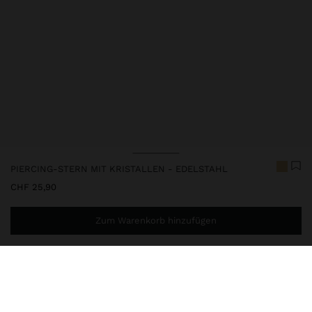
PIERCING-STERN MIT KRISTALLEN - EDELSTAHL
CHF 25,90
Zum Warenkorb hinzufügen
Sie benötigen noch
CHF 59,99
für eine kostenlose Lieferung
nach Hause