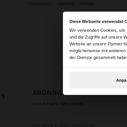
Feinschmuck
Edelstahl
Ohrringe
Diese Webseite verwendet 
hallo
Wir verwenden Cookies, um I
und die Zugriffe auf unsere 
Website an unsere Partner fü
Sie greifen von Sch
möglicherweise mit weiteren
durchsuchen?
P
der Dienste gesammelt habe
Anpa
ABONNIERE UNSEREN NEW
und erhalte 10% rabatt