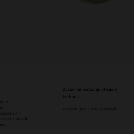
zusammensetzung, pflege &
herkunft
gkeit
und
Empfehlung: 100% Edelstahl
blassen. In
cessoires sowohl
sse.