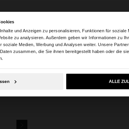
Cookies
nhalte und Anzeigen zu personalisieren, Funktionen für soziale
Website zu analysieren. Außerdem geben wir Informationen zu I
r soziale Medien, Werbung und Analysen weiter. Unsere Partner
weiz auf die Website zu. Möchten Sie unsere United State
 Daten zusammen, die Sie ihnen bereitgestellt haben oder die s
arfois
Feinschmuck
Edelstahl
Ohrringe
doppel-ohrringe aus edelst
n.
Nein, bleiben Sie bei Schweiz
Ja, bringen Sie m
ssen
ALLE ZU
SLETTER