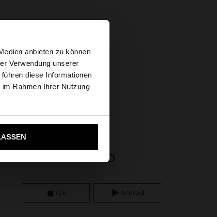
×
 Medien anbieten zu können
hrer Verwendung unserer
 führen diese Informationen
s Website
ie im Rahmen Ihrer Nutzung
ahl
ich zu United States
LASSEN
APP DOWNLOAD
iOS
Android