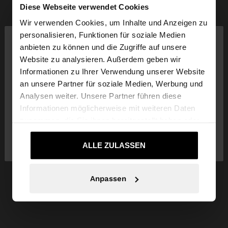
Diese Webseite verwendet Cookies
Wir verwenden Cookies, um Inhalte und Anzeigen zu
×
personalisieren, Funktionen für soziale Medien
hallo
anbieten zu können und die Zugriffe auf unsere
Website zu analysieren. Außerdem geben wir
Sie greifen von Schweiz auf die Website zu.
Informationen zu Ihrer Verwendung unserer Website
Möchten Sie unsere United States Website
an unsere Partner für soziale Medien, Werbung und
durchsuchen?
Analysen weiter. Unsere Partner führen diese
Informationen möglicherweise mit weiteren Daten
zusammen, die Sie ihnen bereitgestellt haben oder
Nein, bleiben Sie
Ja, bringen Sie mich zu
die sie im Rahmen Ihrer Nutzung der Dienste
bei Schweiz
United States
gesammelt haben.
ALLE ZULASSEN
Anpassen