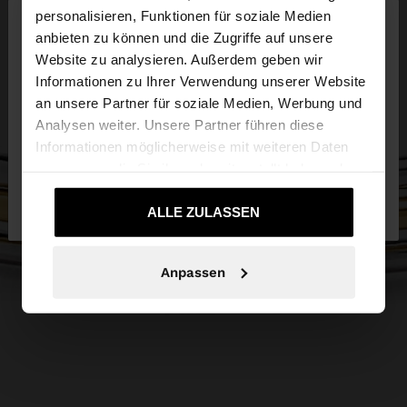
×
personalisieren, Funktionen für soziale Medien
hallo
anbieten zu können und die Zugriffe auf unsere
Website zu analysieren. Außerdem geben wir
Sie greifen von Schweiz auf die Website zu.
Informationen zu Ihrer Verwendung unserer Website
Möchten Sie unsere United States Website
an unsere Partner für soziale Medien, Werbung und
durchsuchen?
Analysen weiter. Unsere Partner führen diese
Informationen möglicherweise mit weiteren Daten
zusammen, die Sie ihnen bereitgestellt haben oder
Nein, bleiben Sie
Ja, bringen Sie mich zu
die sie im Rahmen Ihrer Nutzung der Dienste
bei Schweiz
United States
gesammelt haben.
ALLE ZULASSEN
Anpassen