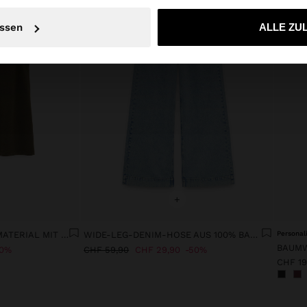
Nein, bleiben Sie bei Schweiz
Ja, bringen Sie m
ssen
ALLE ZU
+
TOP AUS FLIESSENDEM MATERIAL MIT V-AUSSCHNITT
WIDE-LEG-DENIM-HOSE AUS 100% BAUMWOLLE
Personal
BAUMW
0%
CHF 59,90
CHF 29,90
50%
CHF 19