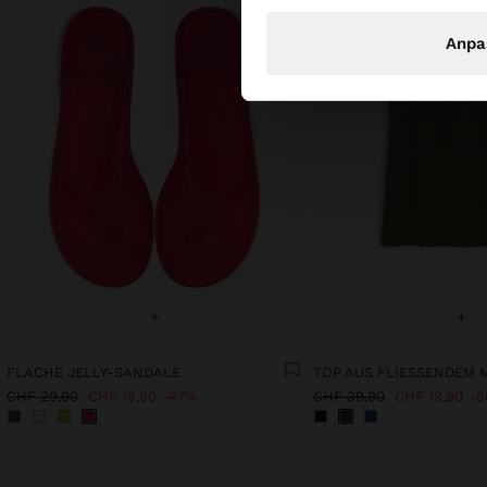
Anpa
+
+
FLACHE JELLY-SANDALE
CHF 29,90
CHF 15,90
47%
CHF 39,90
CHF 19,90
5