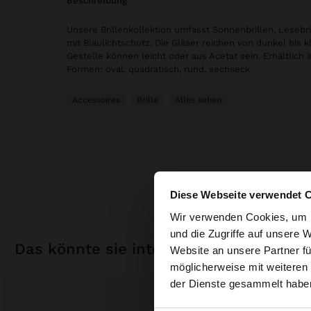
beschreibung
Unsere Brillenkollektion umfasst Sonnenbrillen, Lesebr
mit Blaulichtschutz. Die Gläser reichen von dunkel bis kl
Gestelle können leicht oder aus Acetat sein. Erhältlich
Formen: oval, quadratisch, rund, sechseck
Accessoires
Brille
Alles sehen
Diese Webseite verwendet 
hallo
Wir verwenden Cookies, um I
und die Zugriffe auf unsere 
das könnte sie interessieren
Website an unsere Partner fü
Sie greifen von Sch
möglicherweise mit weiteren
durchsuchen?
der Dienste gesammelt habe