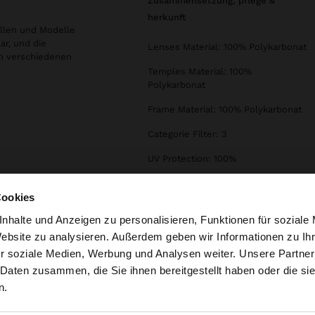
zusammensetzung, pflege &
herkunft
illen und Modelle
ar, und die
Lenses Material: 100% Polykarbonat
 in verschiedenen
Temples Material: 100%
Polykarbonat
Frame Material: 100% Polykarbonat
Categorie Filter: 3
UV Protection: 100%
Declaration of conformity
Cookies
nhalte und Anzeigen zu personalisieren, Funktionen für soziale
Website zu analysieren. Außerdem geben wir Informationen zu I
r soziale Medien, Werbung und Analysen weiter. Unsere Partner
weiz auf die Website zu. Möchten Sie unsere United State
 Daten zusammen, die Sie ihnen bereitgestellt haben oder die s
n.