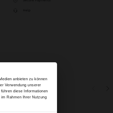
Secure Payments
Help
×
 Medien anbieten zu können
hrer Verwendung unserer
 führen diese Informationen
s Website
ie im Rahmen Ihrer Nutzung