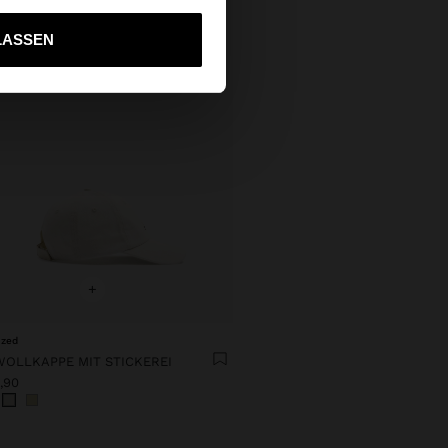
ich zu United States
LASSEN
+
ized
OLLKAPPE MIT STICKEREI
,90