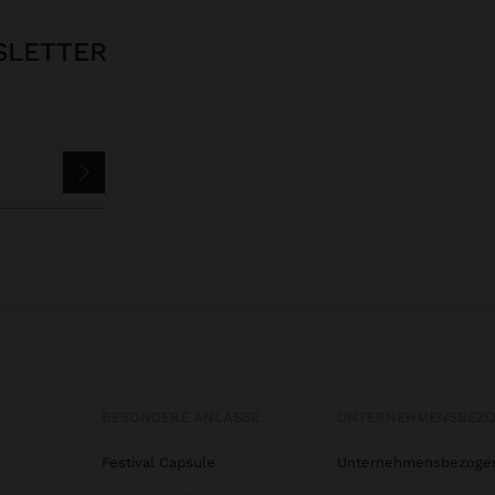
SLETTER
BESONDERE ANLÄSSE
UNTERNEHMENSBEZ
Festival Capsule
Unternehmensbezoge