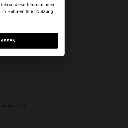
Secure Payments
 führen diese Informationen
s Website
ie im Rahmen Ihrer Nutzung
Help
ich zu United States
LASSEN
 sterlingsilber