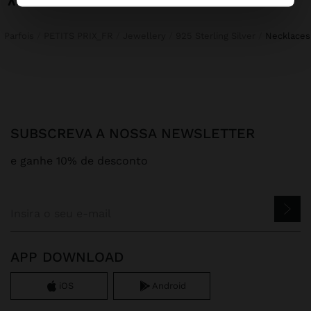
Parfois
PETITS PRIX_FR
Jewellery
925 Sterling Silver
necklaces
SUBSCREVA A NOSSA NEWSLETTER
e ganhe 10% de desconto
APP DOWNLOAD
iOS
Android