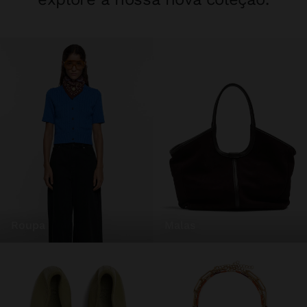
roupa
malas