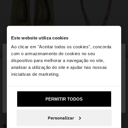
Este website utiliza cookies
×
Ao clicar em "Aceitar todos os cookies", concorda
olá
sapatos
bijuteria
com o armazenamento de cookies no seu
dispositivo para melhorar a navegação no site,
Está a aceder ao site a partir de Portugal. Deseja
analisar a utilização do site e ajudar nas nossas
navegar no nosso site United States?
iniciativas de marketing.
PODERÁ INTERESSAR-LHE
Novidades
Malas
Não, Fique em
Sim, leve-me a United
Roupa
PERMITIR TODOS
Bijuteria
Portugal
States
Sapatos
Carteiras
Relógios
Personalizáveis
Personalizar
Acessórios