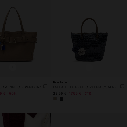
+
+
New to sale
COM CINTO E PENDURO
MALA TOTE EFEITO PALHA COM PENDURO
99 €
50%
25,99 €
17,99 €
31%