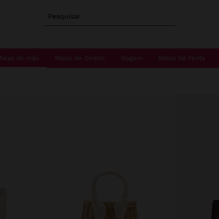
Pesquisar
Malas de mão
Malas de Ombro
Viagem
Malas De Festa