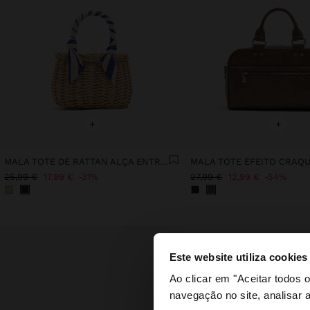
+
+
MALA TOTE DE RATTAN ALÇA ENTRANÇADA
25,99 €
17,99 €
31%
27,99 €
12,99 €
54%
Este website utiliza cookies
olá
Ao clicar em "Aceitar todos
navegação no site, analisar a
Está a aceder ao sit