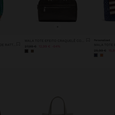
+
MALA TOTE EFEITO CRAQUELÊ COM TIRACOLO
Personalized
MALA TOTE CANVAS BASE DE RATTAN M
27,99 €
12,99 €
54%
25,99 €
15,