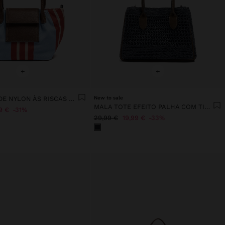
+
+
MALA TOTE DE NYLON ÀS RISCAS COM ABA
New to sale
MALA TOTE EFEITO PALHA COM TIRACOLO
9 €
31%
29,99 €
19,99 €
33%