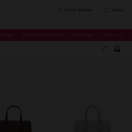
iniciar sessão
cesta
Pastas
Bolsas para telemóvel
Straw Bags
Nylon Bags