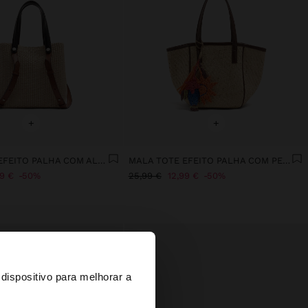
+
+
MALA TOTE EFEITO PALHA COM ALÇAS VERSÁTEIS
MALA TOTE EFEITO PALHA COM PENDURO M
99 €
50%
25,99 €
12,99 €
50%
×
dispositivo para melhorar a
d States?