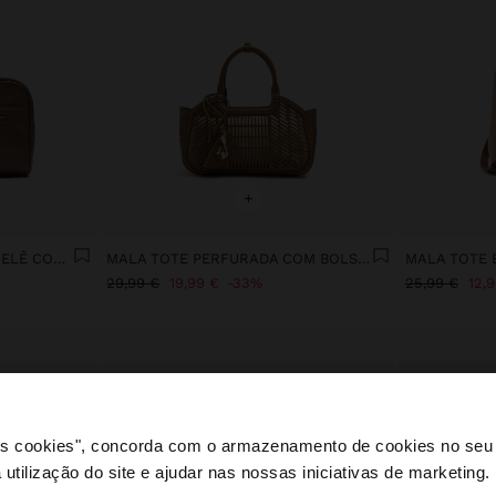
+
MALA TOTE EFEITO CRAQUELÊ COM TIRACOLO
MALA TOTE PERFURADA COM BOLSA REMOVÍVEL M
29,99 €
19,99 €
33%
25,99 €
12,
 os cookies", concorda com o armazenamento de cookies no seu 
 utilização do site e ajudar nas nossas iniciativas de marketing.
e a partir de Portugal. Deseja navegar no nosso site Unite