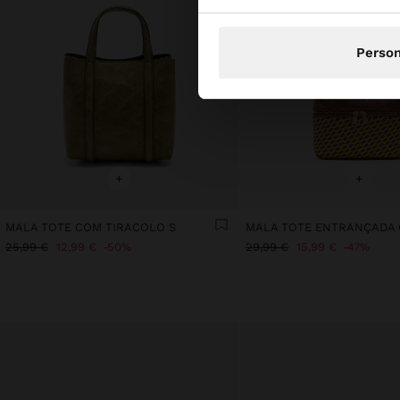
Person
+
+
MALA TOTE COM TIRACOLO S
25,99 €
12,99 €
50%
29,99 €
15,99 €
47%