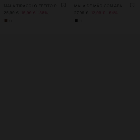
MALA TIRACOLO EFEITO PALHA COM ABA
MALA DE MÃO COM ABA
25,99 €
15,99 €
38%
27,99 €
12,99 €
54%
+1
+1