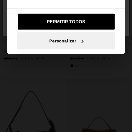
Não, Fique em
Sim, leve-me a United
PERMITIR TODOS
Portugal
States
+
+
Personalizar
MALA TIRACOLO DE PALHA COM ABA
MALA TIRACOLO COM TEXTURA E FECHO DE ABA
29,99 €
15,99 €
47%
25,99 €
17,99 €
31%
+3