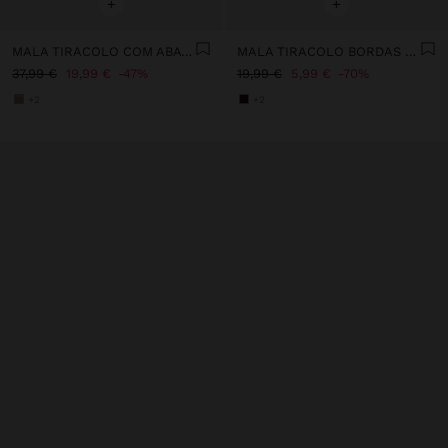
+
+
MALA TIRACOLO COM ABA E DETALHES DE PELE
MALA TIRACOLO BORDAS EFEITO PELO
37,99 €
19,99 €
47%
19,99 €
5,99 €
70%
+2
+2