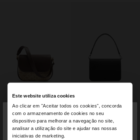
Este website utiliza cookies
×
Ao clicar em "Aceitar todos os cookies", concorda
olá
com o armazenamento de cookies no seu
dispositivo para melhorar a navegação no site,
Está a aceder ao site a partir de Portugal. Deseja
analisar a utilização do site e ajudar nas nossas
navegar no nosso site United States?
iniciativas de marketing.