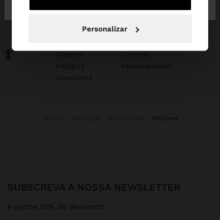
Portugal
States
PODERÁ INTERESSAR-LHE
Personalizar
Novidades
Malas
Roupa
Bijuteria
Sapatos
Carteiras
Relógios
Personalizáveis
Acessórios
Parfois
SALE_CH
Accessories
watches
SUBSCREVA A NOSSA NEWSLETTER
e ganhe 10% de desconto