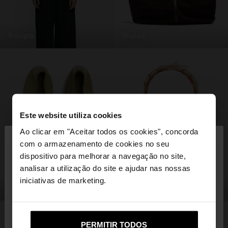
roupa
malas
Este website utiliza cookies
×
Ao clicar em "Aceitar todos os cookies", concorda
olá
com o armazenamento de cookies no seu
dispositivo para melhorar a navegação no site,
Está a aceder ao site a partir de Portugal. Deseja
analisar a utilização do site e ajudar nas nossas
navegar no nosso site United States?
iniciativas de marketing.
sapatos
bijuteria
Não, Fique em
Sim, leve-me a United
PERMITIR TODOS