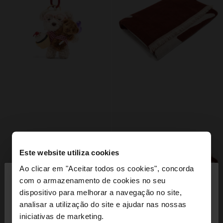
Este website utiliza cookies
×
Ao clicar em "Aceitar todos os cookies", concorda
olá
com o armazenamento de cookies no seu
dispositivo para melhorar a navegação no site,
Está a aceder ao site a partir de Portugal. Deseja
analisar a utilização do site e ajudar nas nossas
navegar no nosso site United States?
iniciativas de marketing.