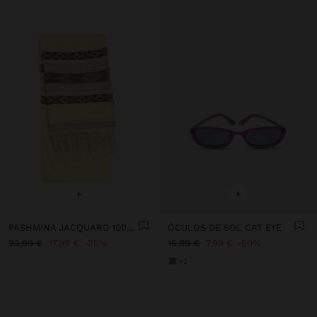
+
+
PASHMINA JACQUARD 100% ALGODÃO
ÓCULOS DE SOL CAT EYE
23,99 €
17,99 €
25%
15,99 €
7,99 €
50%
+2