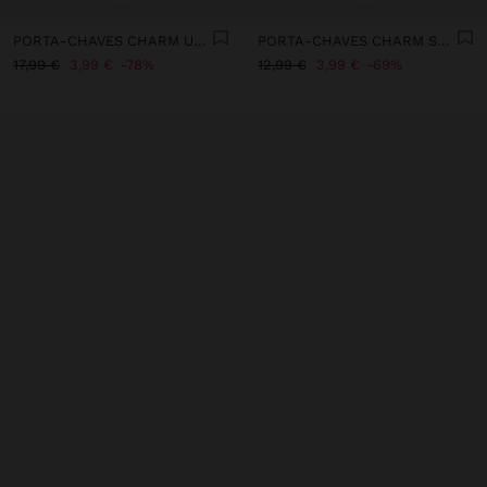
PORTA-CHAVES CHARM URSA MOSQUETÃO DE CORAÇÃO
PORTA-CHAVES CHARM SURPRESA FUR FRIENDS
17,99 €
3,99 €
78%
12,99 €
3,99 €
69%