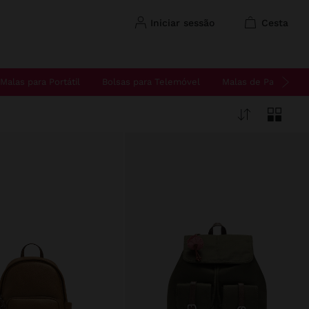
iniciar sessão
cesta
Malas para Portátil
Bolsas para Telemóvel
Malas de Palha