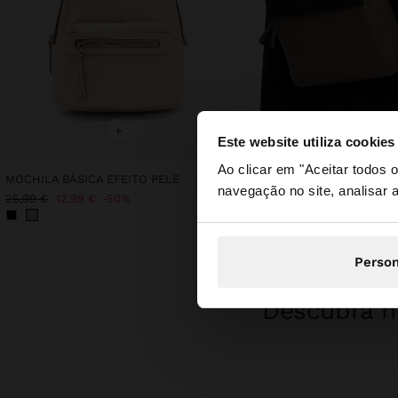
+
+
Este website utiliza cookies
olá
Ao clicar em "Aceitar todos
MOCHILA BÁSICA EFEITO PELE
MOCHILA COLOR BLOCK C
navegação no site, analisar a
Está a aceder ao sit
25,99 €
12,99 €
50%
27,99 €
12,99 €
54%
Person
Descubra no