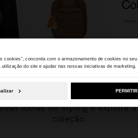
+
 os cookies", concorda com o armazenamento de cookies no seu 
OM ABA
MOCHILA BÁSICA DE NYLON COM PENDURO
 utilização do site e ajudar nas nossas iniciativas de marketing.
e a partir de Portugal. Deseja navegar no nosso site Unite
25,99 €
17,99 €
31%
alizar
PERMITI
Não, Fique em Portugal
Sim, leve
INSPIRE-SE
vas ideias de styling e explore 
coleção.