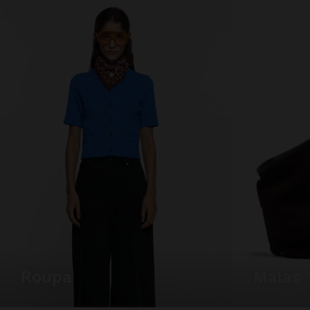
roupa
malas