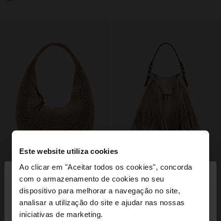
Este website utiliza cookies
×
Ao clicar em "Aceitar todos os cookies", concorda
olá
com o armazenamento de cookies no seu
dispositivo para melhorar a navegação no site,
Está a aceder ao site a partir de Portugal. Deseja
analisar a utilização do site e ajudar nas nossas
navegar no nosso site United States?
iniciativas de marketing.