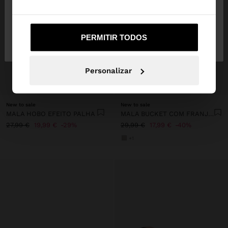
Não, Fique em
Sim, leve-me a United
PERMITIR TODOS
Portugal
States
Personalizar
+
+
New to sale
New to sale
MALA HOBO EFEITO PALHA
MALA BUCKET COM FRANJAS COMPRIDAS
27,99 €
19,99 €
29%
29,99 €
17,99 €
40%
+1