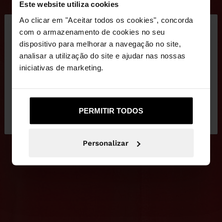
Este website utiliza cookies
×
Ao clicar em "Aceitar todos os cookies", concorda
olá
com o armazenamento de cookies no seu
dispositivo para melhorar a navegação no site,
Está a aceder ao site a partir de Portugal. Deseja
analisar a utilização do site e ajudar nas nossas
navegar no nosso site United States?
iniciativas de marketing.
Não, Fique em
Sim, leve-me a United
PERMITIR TODOS
Portugal
States
Personalizar