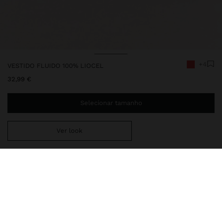
+4
VESTIDO FLUIDO 100% LIOCEL
32,99 €
Selecionar tamanho
Ver look
Envio ao domicílio gratuito se adicionar
29,99 €
à sua cesta.
Entrega em loja sempre grátis
248545
|
vermelho