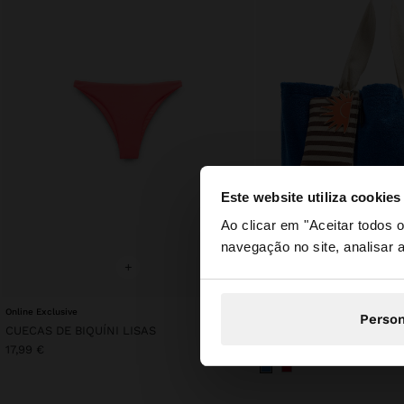
Este website utiliza cookies
olá
Ao clicar em "Aceitar todos
navegação no site, analisar a
Está a aceder ao sit
+
+
Online Exclusive
Personalized
Person
CUECAS DE BIQUÍNI LISAS
17,99 €
35,99 €
17,99 €
50%