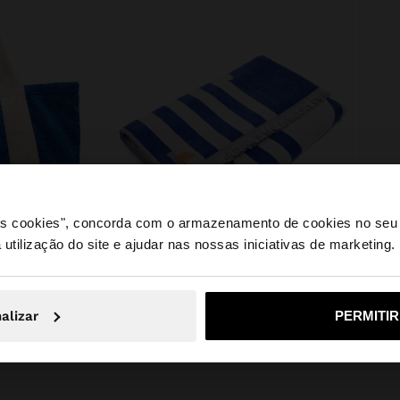
 os cookies", concorda com o armazenamento de cookies no seu 
 utilização do site e ajudar nas nossas iniciativas de marketing.
e a partir de Portugal. Deseja navegar no nosso site Unite
+
TOALHA DE PRAIA ESTAMPADA 100% ALGODÃO
ÓCULO
alizar
PERMITI
Não, Fique em Portugal
Sim, leve
MALA SHOPPER CONTRASTE COM PENDURO
17,99 €
39,99 €
25,99 €
35%