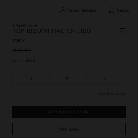
iniciar sessão
cesta
Online Exclusive
TOP BIQUÍNI HALTER LISO
17,99 €
Selecionado
Coral
|
250211
S
M
L
guia de tamanhos
Adicionar à cesta
Ver look