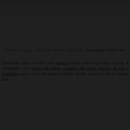
Parfois
Roupa
Fatos de Banho e Biquínis
top biquíni halter liso
Essenciais para o verão com
pareos
como cover-ups para a praia, e
completar com
malas de palha
,
chapéus de palha
,
óculos de sol
e
sandálias
para o look de verão perfeito desde a piscina até ao beach
club.