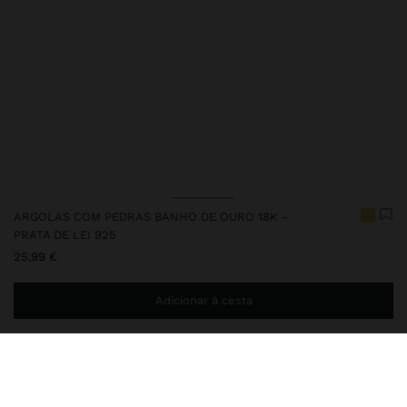
ARGOLAS COM PEDRAS BANHO DE OURO 18K -
PRATA DE LEI 925
25,99 €
Adicionar à cesta
Envio ao domicílio gratuito se adicionar
29,99 €
à sua cesta.
Entrega em loja sempre grátis