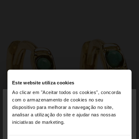
Este website utiliza cookies
×
Ao clicar em "Aceitar todos os cookies", concorda
olá
com o armazenamento de cookies no seu
dispositivo para melhorar a navegação no site,
Está a aceder ao site a partir de Portugal. Deseja
analisar a utilização do site e ajudar nas nossas
navegar no nosso site United States?
iniciativas de marketing.