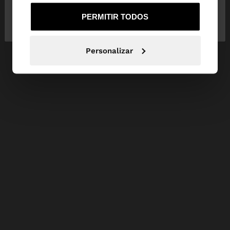
Não, Fique em
Sim, leve-me a United
PERMITIR TODOS
Portugal
States
Personalizar