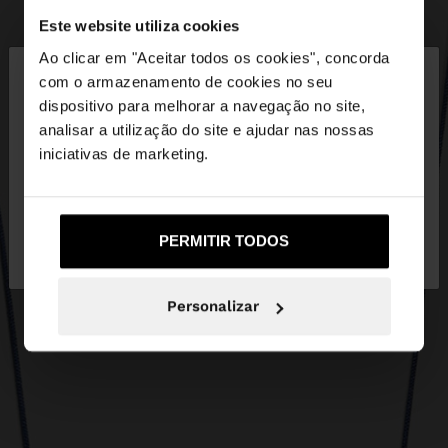
Este website utiliza cookies
×
Ao clicar em "Aceitar todos os cookies", concorda
olá
com o armazenamento de cookies no seu
dispositivo para melhorar a navegação no site,
Está a aceder ao site a partir de Portugal. Deseja
analisar a utilização do site e ajudar nas nossas
navegar no nosso site United States?
iniciativas de marketing.
Não, Fique em
Sim, leve-me a United
PERMITIR TODOS
Portugal
States
Personalizar