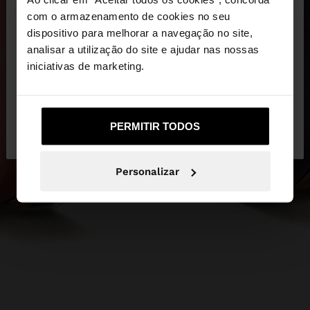
×
olá
com o armazenamento de cookies no seu
dispositivo para melhorar a navegação no site,
Está a aceder ao site a partir de Portugal. Deseja
analisar a utilização do site e ajudar nas nossas
navegar no nosso site United States?
iniciativas de marketing.
Não, Fique em
Sim, leve-me a United
PERMITIR TODOS
Portugal
States
Personalizar