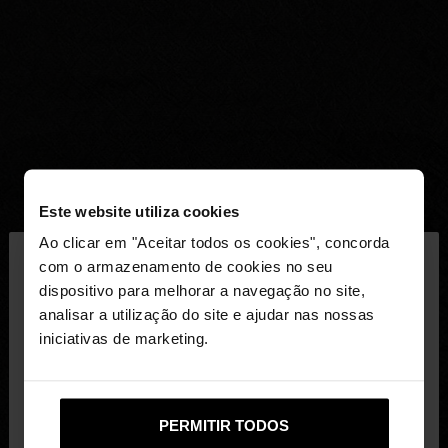
Este website utiliza cookies
×
Ao clicar em "Aceitar todos os cookies", concorda
olá
com o armazenamento de cookies no seu
dispositivo para melhorar a navegação no site,
Está a aceder ao site a partir de Portugal. Deseja
analisar a utilização do site e ajudar nas nossas
navegar no nosso site United States?
iniciativas de marketing.
Não, Fique em
Sim, leve-me a United
PERMITIR TODOS
Portugal
States