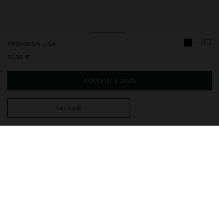
+3
PASHMINA LISA
10,99 €
Adicionar à cesta
Ver look
Envio ao domicílio gratuito se adicionar
29,99 €
à sua cesta.
Entrega em loja sempre grátis
160327
|
preto
Acessórios
Lenços