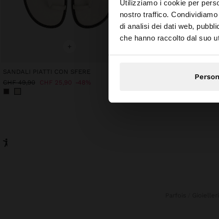
ciao
Utilizziamo i cookie per perso
nostro traffico. Condividiamo 
di analisi dei dati web, pubbl
Stai accedendo al si
che hanno raccolto dal suo uti
+
+
SANDALI PIATTI CON SFERE
Person
CHF 89,90
CHF 49,90
CHF 25,90
48%
Parfois
Gioieller