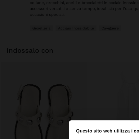
collane, orecchini, anelli e braccialetti in acciaio inossida
accessori versatili e senza tempo, ideali sia per l'uso q
occasioni speciali.
Gioielleria
Acciaio Inossidabile
Cavigliere
indossalo con
Questo sito web utilizza i c