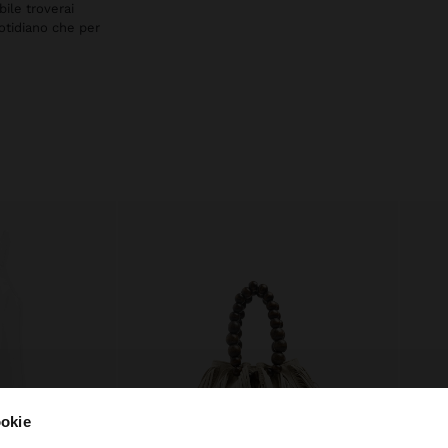
bile troverai
uotidiano che per
ookie