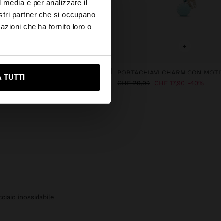
×
l media e per analizzare il
nostri partner che si occupano
azioni che ha fornito loro o
s?
+
+
ami su United States
A INTRECCIATA CON CONCHIGLIE
 TUTTI
,90
CHF 29,90
CHF 17,90
40%
cciaio inossidabile