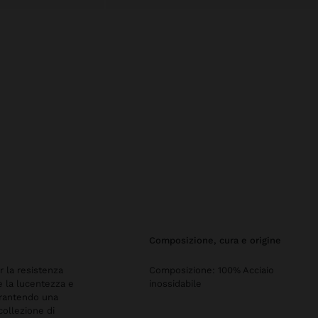
composizione, cura e origine
er la resistenza
Composizione: 100% Acciaio
re la lucentezza e
inossidabile
arantendo una
collezione di