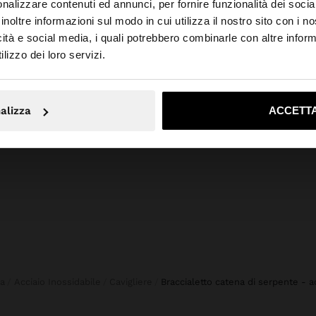
nalizzare contenuti ed annunci, per fornire funzionalità dei socia
inoltre informazioni sul modo in cui utilizza il nostro sito con i 
icità e social media, i quali potrebbero combinarle con altre inform
to da Svizzera. Vuoi navigare sul nostro sito United State
lizzo dei loro servizi.
+
No, resta in Svizzera
Sì, port
VESTITO FIORI RICAMO PERFORATO 100% COTONE
BORSA A MANO CON FRANGE
FASCI
alizza
ACCETTA
CHF 59,90
CHF 19
ia
Acciaio Inossidabile
Cavigliere
braccialetto catena di serpente - a