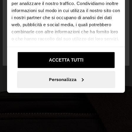
×
ciao
per analizzare il nostro traffico. Condividiamo inoltre
informazioni sul modo in cui utilizza il nostro sito con
i nostri partner che si occupano di analisi dei dati
Stai accedendo al sito da Svizzera. Vuoi navigare
web, pubblicità e social media, i quali potrebbero
sul nostro sito United States?
combinarle con altre informazioni che ha fornito loro
o che hanno raccolto dal suo utilizzo dei loro servizi.
No, resta in
Sì, portami su United
Svizzera
States
ACCETTA TUTTI
Personalizza