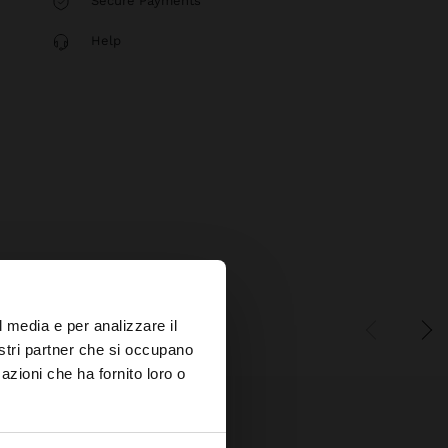
Secure Payments
Help
×
l media e per analizzare il
nostri partner che si occupano
azioni che ha fornito loro o
s?