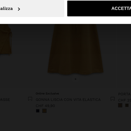
No, resta in Svizzera
Sì, port
alizza
ACCETTA
+
Online Exclusive
PASSE
GONNA LISCIA CON VITA ELASTICA
CHF 2
CHF 49,90