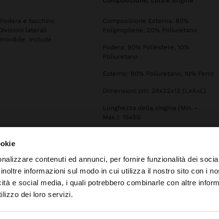
composizione, cura e origine
 Fodera e taschino
Composizione Esterna: 80%
visioni laterali
Polipropilene, 20% Poliuretano
emovibile. Include
Fodera: 90% Poliestere, 10%
Poliuretano
Esterno: 90% Poliuretano, 10% Ferro
Dimensioni cm: 29x22x12 (LxAxL)
Lunghezza della cinghia (Min. -
Max.): 15x50
ookie
nalizzare contenuti ed annunci, per fornire funzionalità dei socia
inoltre informazioni sul modo in cui utilizza il nostro sito con i 
icità e social media, i quali potrebbero combinarle con altre inform
to da Svizzera. Vuoi navigare sul nostro sito United State
lizzo dei loro servizi.