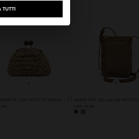
ami su United States
 TUTTI
+
+
PORTAMONETE CON EFFETTO PAGLIA TESTURIZZATO
5,90
CHF 29,90