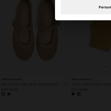
Person
+
+
Online Exclusive
Online Exclusive
BALLERINE CON RETE INTRECCIATA
GILET LISCIO CON TRES
CHF 49,90
CHF 45,90