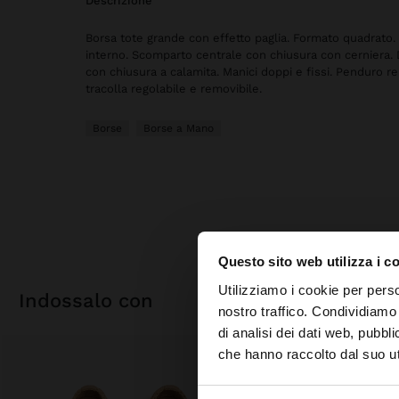
descrizione
Borsa tote grande con effetto paglia. Formato quadrato.
interno. Scomparto centrale con chiusura con cerniera. Di
con chiusura a calamita. Manici doppi e fissi. Penduro r
tracolla regolabile e removibile.
Borse
Borse a Mano
Questo sito web utilizza i c
ciao
Utilizziamo i cookie per perso
indossalo con
nostro traffico. Condividiamo 
di analisi dei dati web, pubbl
Stai accedendo al si
che hanno raccolto dal suo uti