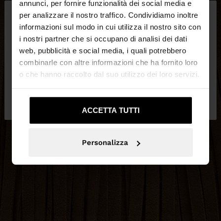
×
annunci, per fornire funzionalità dei social media e
ciao
per analizzare il nostro traffico. Condividiamo inoltre
informazioni sul modo in cui utilizza il nostro sito con
i nostri partner che si occupano di analisi dei dati
Stai accedendo al sito da Svizzera. Vuoi navigare
web, pubblicità e social media, i quali potrebbero
sul nostro sito United States?
combinarle con altre informazioni che ha fornito loro
o che hanno raccolto dal suo utilizzo dei loro servizi.
No, resta in
Sì, portami su United
Svizzera
States
ACCETTA TUTTI
Personalizza