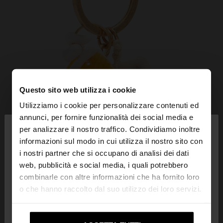
Questo sito web utilizza i cookie
Utilizziamo i cookie per personalizzare contenuti ed
×
annunci, per fornire funzionalità dei social media e
ciao
per analizzare il nostro traffico. Condividiamo inoltre
informazioni sul modo in cui utilizza il nostro sito con
i nostri partner che si occupano di analisi dei dati
Stai accedendo al sito da Svizzera. Vuoi navigare
web, pubblicità e social media, i quali potrebbero
sul nostro sito United States?
combinarle con altre informazioni che ha fornito loro
o che hanno raccolto dal suo utilizzo dei loro servizi.
No, resta in
Sì, portami su United
Svizzera
States