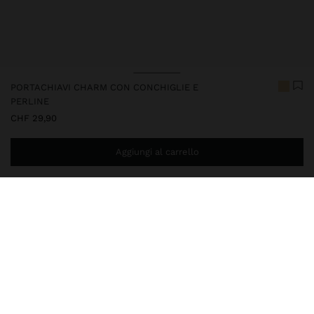
PORTACHIAVI CHARM CON CONCHIGLIE E
PERLINE
CHF 29,90
Aggiungi al carrello
Ti mancano
CHF 59,99
per la consegna gratuita a domicilio
248223
|
multicolore
Portachiavi con ispirazione marina, adornato con conchiglie
naturali e in resina. Dettagli metallici dorati e una elegante nappina
di perline. Un accessorio leggero e informale che aggiunge un
tocco di estate e sofisticatezza alle tue chiavi o borsa.