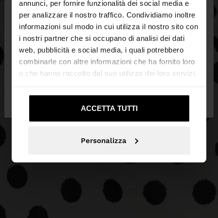
×
annunci, per fornire funzionalità dei social media e
ciao
per analizzare il nostro traffico. Condividiamo inoltre
informazioni sul modo in cui utilizza il nostro sito con
i nostri partner che si occupano di analisi dei dati
Stai accedendo al sito da Svizzera. Vuoi navigare
web, pubblicità e social media, i quali potrebbero
sul nostro sito United States?
combinarle con altre informazioni che ha fornito loro
o che hanno raccolto dal suo utilizzo dei loro servizi.
No, resta in
Sì, portami su United
Svizzera
States
ACCETTA TUTTI
Personalizza