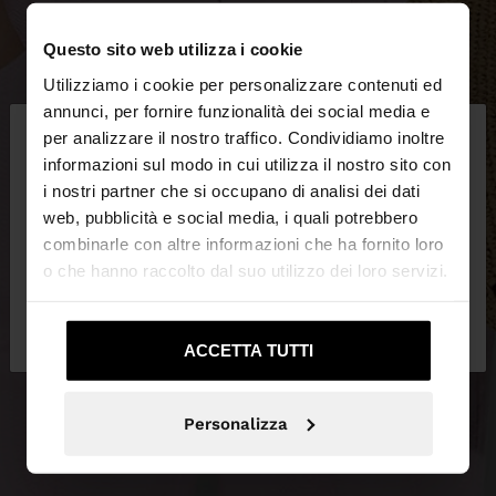
Questo sito web utilizza i cookie
Utilizziamo i cookie per personalizzare contenuti ed
×
annunci, per fornire funzionalità dei social media e
ciao
per analizzare il nostro traffico. Condividiamo inoltre
informazioni sul modo in cui utilizza il nostro sito con
i nostri partner che si occupano di analisi dei dati
Stai accedendo al sito da Svizzera. Vuoi navigare
web, pubblicità e social media, i quali potrebbero
sul nostro sito United States?
combinarle con altre informazioni che ha fornito loro
o che hanno raccolto dal suo utilizzo dei loro servizi.
No, resta in
Sì, portami su United
Svizzera
States
ACCETTA TUTTI
Personalizza